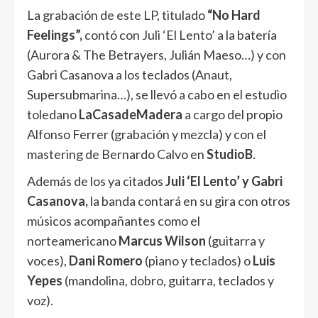
La grabación de este LP, titulado
“No Hard
Feelings”,
contó con Juli ‘El Lento’ a la batería
(Aurora & The Betrayers, Julián Maeso…) y con
Gabri Casanova a los teclados (Anaut,
Supersubmarina…), se llevó a cabo en el estudio
toledano
LaCasadeMadera
a cargo del propio
Alfonso Ferrer (grabación y mezcla) y con el
mastering de Bernardo Calvo en
StudioB
.
Además de los ya citados
Juli ‘El Lento’ y Gabri
Casanova,
la banda contará en su gira con otros
músicos acompañantes como el
norteamericano
Marcus Wilson
(guitarra y
voces),
Dani Romero
(piano y teclados) o
Luis
Yepes
(mandolina, dobro, guitarra, teclados y
voz).