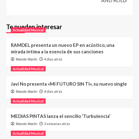
AND ROLL»
Te pueden interesar
Actualidad Musical
RAMDEL presenta un nuevo EP en acústico, una
mirada íntima a la esencia de sus canciones
4 días atrás
Manolo Martín
Actualidad Musical
Javi No presenta «MI FUTURO SIN TI», su nuevo single
4 días atrás
Manolo Martín
Actualidad Musical
MEDIAS PINTAS lanza el sencillo ‘Turbulencia’
3 semanas atrás
Manolo Martín
Actualidad Musical