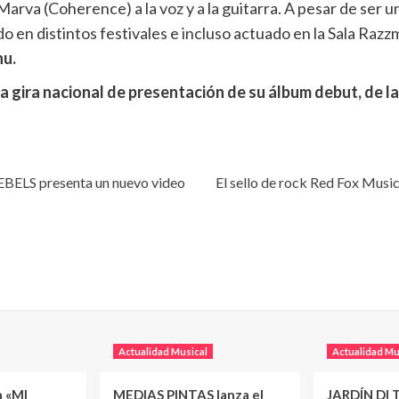
Marva (Coherence) a la voz y a la guitarra. A pesar de ser 
do en distintos festivales e incluso actuado en la Sala Ra
u.
a gira nacional de presentación de su álbum debut, de l
EBELS presenta un nuevo video
El sello de rock Red Fox Musi
Actualidad Musical
Actualidad Mu
a «MI
MEDIAS PINTAS lanza el
JARDÍN DI T