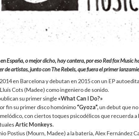
 en España, o mejor dicho, hay cantera, por eso Red fox Music h
 de artistas, junto con The Rebels, que fuera el primer lanzamien
e 2014 en Barcelona y debutan en 2015 con un EP autoedit
n Lluís Cots (Madee) como ingeniero de sonido.
publican su primer single
«What Can I Do?»
or fin su primer disco homónimo
“Gyoza”,
un debut que no 
 y melódico, con ciertos toques psicodélicos que recuerda 
ctuales
Artic Monkeys.
io Postius (Mourn, Madee) a la batería, Alex Fernández Car