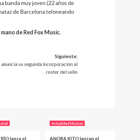
una banda muy joven (22 años de
zzmataz de Barcelona teloneando
a mano de Red Fox Music.
Siguiente:
c anuncia su segunda incorporación al
roster del sello
sical
Actualidad Musical
RÍO lanza el
ANORA KITO lanzan el