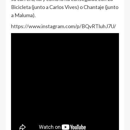
Bicicleta (junto a Carlos Vives) o Chantaje (junto
a Maluma).
https://www.instagram.com/p/BQvRTluhJ7U/