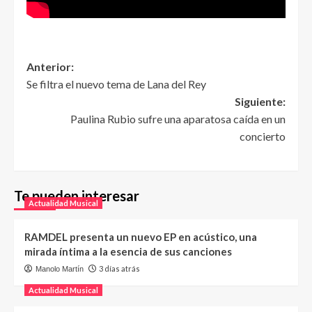
Anterior:
Se filtra el nuevo tema de Lana del Rey
Siguiente:
Paulina Rubio sufre una aparatosa caída en un
concierto
Te pueden interesar
Actualidad Musical
RAMDEL presenta un nuevo EP en acústico, una
mirada íntima a la esencia de sus canciones
3 días atrás
Manolo Martín
Actualidad Musical