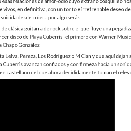
De esas relaciones de amor-odio cuyo extraño cosquilleo 
 vivos, en definitiva, con un tonto e irrefrenable deseo de
suicida desde críos… por algo será-.
de clásica guitarra de rock sobre el que fluye una pegadiza 
ercer disco de Playa Cuberris -el primero con Warner Music
 a Chapo González.
a Leiva, Pereza, Los Rodríguez o M Clan y que aquí dejan 
 Cuberris avanzan confiados y con firmeza hacia un sonid
en castellano del que ahora decididamente toman el relev