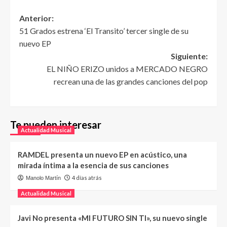
Anterior:
51 Grados estrena ‘El Transito’ tercer single de su
nuevo EP
Siguiente:
EL NIÑO ERIZO unidos a MERCADO NEGRO
recrean una de las grandes canciones del pop
Te pueden interesar
Actualidad Musical
RAMDEL presenta un nuevo EP en acústico, una
mirada íntima a la esencia de sus canciones
4 días atrás
Manolo Martín
Actualidad Musical
Javi No presenta «MI FUTURO SIN TI», su nuevo single