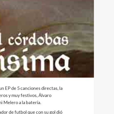
 un EP de 5 canciones directas, la
eros y muy festivos, Álvaro
i Melero a la batería.
ador de futbol que con su gol dió