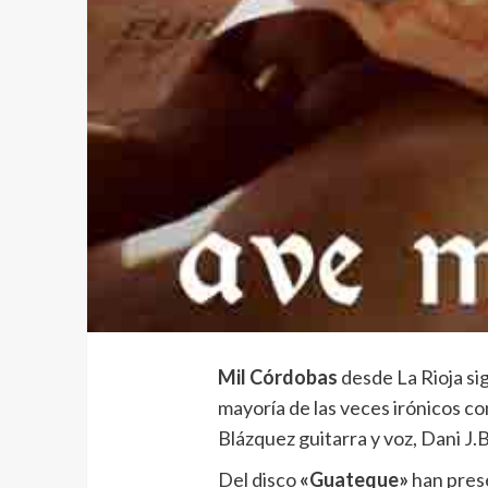
Mil Córdobas
desde La Rioja si
mayoría de las veces irónicos co
Blázquez guitarra y voz, Dani J.B
Del disco
«Guateque»
han prese