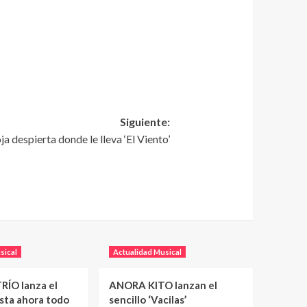
Siguiente:
a despierta donde le lleva ‘El Viento’
sical
Actualidad Musical
RÍO lanza el
ANORA KITO lanzan el
asta ahora todo
sencillo ‘Vacilas’