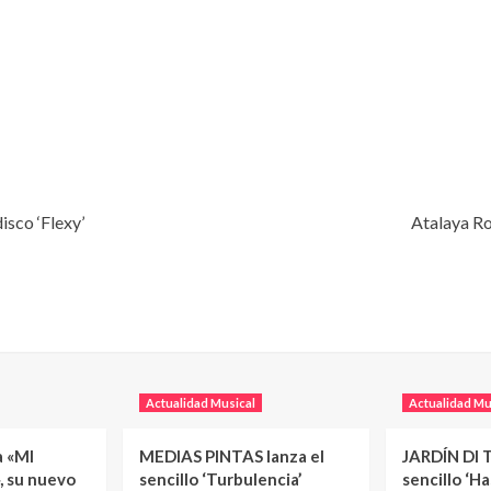
isco ‘Flexy’
Atalaya Roj
Actualidad Musical
Actualidad Mu
a «MI
MEDIAS PINTAS lanza el
JARDÍN DI T
, su nuevo
sencillo ‘Turbulencia’
sencillo ‘H