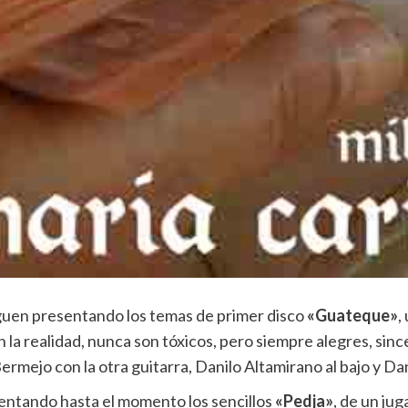
guen presentando los temas de primer disco
«Guateque»
,
n la realidad, nunca son tóxicos, pero siempre alegres, sinc
ermejo con la otra guitarra, Danilo Altamirano al bajo y Dan
ntando hasta el momento los sencillos
«Pedja»
, de un jug