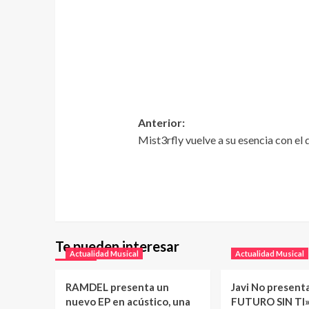
Anterior:
Mist3rfly vuelve a su esencia con el d
Te pueden interesar
Actualidad Musical
Actualidad Musical
RAMDEL presenta un
Javi No present
nuevo EP en acústico, una
FUTURO SIN TI»