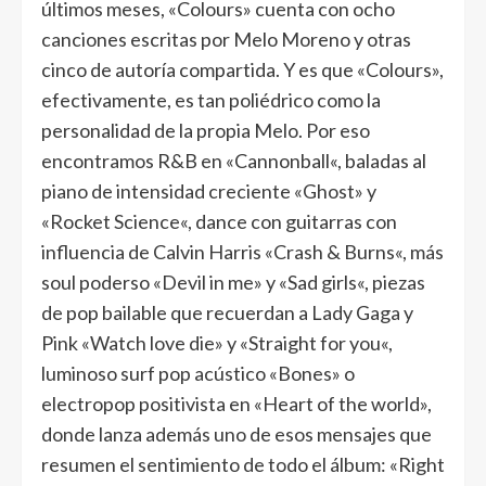
últimos meses, «
Colours
» cuenta con ocho
canciones escritas por Melo Moreno y otras
cinco de autoría compartida. Y es que «Colours»,
efectivamente, es tan poliédrico como la
personalidad de la propia Melo. Por eso
encontramos R&B en «
Cannonball
«, baladas al
piano de intensidad creciente «
Ghost
» y
«
Rocket Science
«, dance con guitarras con
influencia de Calvin Harris «
Crash & Burns
«, más
soul poderso «
Devil in me
» y «
Sad girls
«, piezas
de pop bailable que recuerdan a Lady Gaga y
Pink «
Watch love die
» y «
Straight for you
«,
luminoso surf pop acústico «Bones» o
electropop positivista en «Heart of the world»,
donde lanza además uno de esos mensajes que
resumen el sentimiento de todo el álbum: «
Right