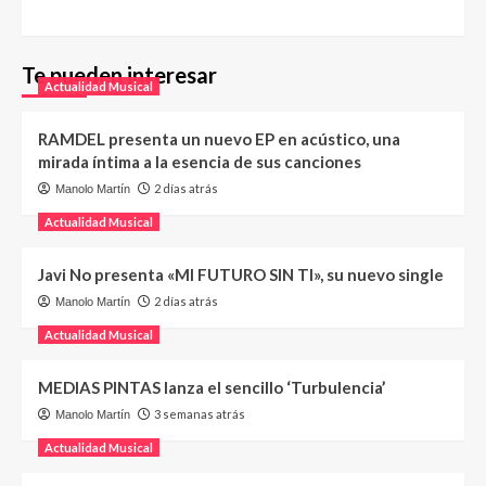
Te pueden interesar
Actualidad Musical
RAMDEL presenta un nuevo EP en acústico, una
mirada íntima a la esencia de sus canciones
2 días atrás
Manolo Martín
Actualidad Musical
Javi No presenta «MI FUTURO SIN TI», su nuevo single
2 días atrás
Manolo Martín
Actualidad Musical
MEDIAS PINTAS lanza el sencillo ‘Turbulencia’
3 semanas atrás
Manolo Martín
Actualidad Musical