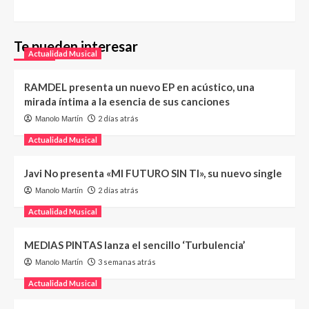
Te pueden interesar
Actualidad Musical
RAMDEL presenta un nuevo EP en acústico, una
mirada íntima a la esencia de sus canciones
2 días atrás
Manolo Martín
Actualidad Musical
Javi No presenta «MI FUTURO SIN TI», su nuevo single
2 días atrás
Manolo Martín
Actualidad Musical
MEDIAS PINTAS lanza el sencillo ‘Turbulencia’
3 semanas atrás
Manolo Martín
Actualidad Musical