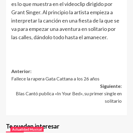
es lo que muestra en el videoclip dirigido por
Grant Singer. Al principio la artista empieza a
interpretar la canción en una fiesta de la que se
va para empezar una aventura en solitario por
las calles, dándolo todo hasta el amanecer.
Anterior:
Fallece la rapera Gata Cattana a los 26 años
Siguiente:
Blas Cantó publica «In Your Bed», su primer single en
solitario
Te pueden interesar
Actualidad Musical