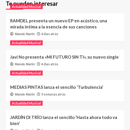
Te pueden interesar
Actualidad Musical
RAMDEL presenta un nuevo EP en acústico, una
mirada íntima a la esencia de sus canciones
4 días atrás
Manolo Martín
Actualidad Musical
Javi No presenta «MI FUTURO SIN TI», su nuevo single
4 días atrás
Manolo Martín
Actualidad Musical
MEDIAS PINTAS lanza el sencillo ‘Turbulencia’
3 semanas atrás
Manolo Martín
Actualidad Musical
JARDÍN DI TRÍO lanza el sencillo ‘Hasta ahora todo va
bien’