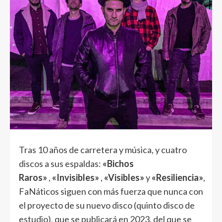
Tras 10 años de carretera y música, y cuatro
discos a sus espaldas:
«Bichos
Raros»
,
«Invisibles»
,
«Visibles»
y
«Resiliencia»
,
FaNáticos siguen con más fuerza que nunca con
el proyecto de su nuevo disco (quinto disco de
estudio), que se publicará en 2023, del que se