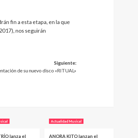
rán fin a esta etapa, en la que
2017), nos seguirán
Siguiente:
entación de su nuevo disco «RITUAL»
sical
Actualidad Musical
RÍO lanza el
ANORA KITO lanzan el