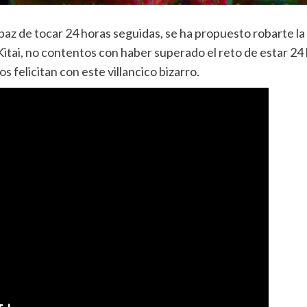
apaz de tocar 24 horas seguidas, se ha propuesto robarte l
 Kitai, no contentos con haber superado el reto de estar 2
 felicitan con este villancico bizarro.