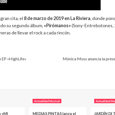
gran cita, el
8 de marzo de 2019 en La Riviera
, donde pond
ndo su segundo álbum,
«Pirómanos»
(Sony-Entrebotones, 
ras de llevar el rock a cada rincón.
u EP «HighLife»
Mónica Moss anuncia la pres
Actualidad Musical
Actualidad Mu
a «MI
MEDIAS PINTAS lanza el
JARDÍN DI T