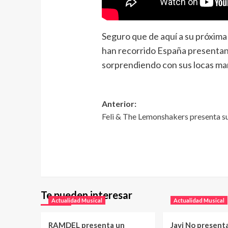
Seguro que de aquí a su próxima 
han recorrido España presenta
sorprendiendo con sus locas mane
Anterior:
Feli & The Lemonshakers presenta s
Te pueden interesar
Actualidad Musical
Actualidad Musical
RAMDEL presenta un
Javi No present