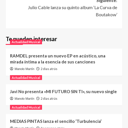
Siguiente:
Julio Cable lanza su quinto album ‘La Curva de
Boutakow’
Te pueden interesar
Actualidad Musical
RAMDEL presenta un nuevo EP en acústico, una
mirada íntima a la esencia de sus canciones
2 días atrás
Manolo Martín
Actualidad Musical
Javi No presenta «MI FUTURO SIN TI», su nuevo single
2 días atrás
Manolo Martín
Actualidad Musical
MEDIAS PINTAS lanza el sencillo ‘Turbulencia’