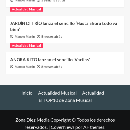
3 semanas atrás
Manolo Martín
Actualidad Musical
JARDÍN DI TRÍO lanza el sencillo ‘Hasta ahora todo va
bien’
8 meses atrás
Manolo Martín
Actualidad Musical
ANORA KITO lanzan el sencillo ‘Vacilas’
8 meses atrás
Manolo Martín
Inicio
Actualidad Musical
Actualidad
El TOP10 de Zona Musical
Zona Diez Media Copyright © Todos los derechos
reservados.
|
CoverNews
por AF themes.