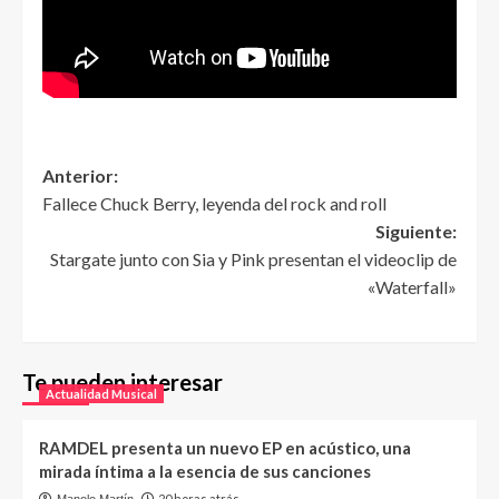
Anterior:
Fallece Chuck Berry, leyenda del rock and roll
Siguiente:
Stargate junto con Sia y Pink presentan el videoclip de
«Waterfall»
Te pueden interesar
Actualidad Musical
RAMDEL presenta un nuevo EP en acústico, una
mirada íntima a la esencia de sus canciones
20 horas atrás
Manolo Martín