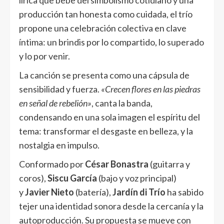
lírica que bebe del simbolismo cotidiano y una
producción tan honesta como cuidada, el trío
propone una celebración colectiva en clave
íntima: un brindis por lo compartido, lo superado
y lo por venir.
La canción se presenta como una cápsula de
sensibilidad y fuerza.
«Crecen flores en las piedras
en señal de rebelión»
, canta la banda,
condensando en una sola imagen el espíritu del
tema: transformar el desgaste en belleza, y la
nostalgia en impulso.
Conformado por
César Bonastra
(guitarra y
coros),
Siscu García
(bajo y voz principal)
y
Javier Nieto
(batería),
Jardín di Trío
ha sabido
tejer una identidad sonora desde la cercanía y la
autoproducción. Su propuesta se mueve con