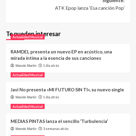
Siguiente:
ATK Epop lanza ‘Esa canción Pop’
Te pueden interesar
Actualidad Musical
RAMDEL presenta un nuevo EP en acústico, una
mirada íntima a la esencia de sus canciones
1 día atrás
Manolo Martín
Actualidad Musical
Javi No presenta «MI FUTURO SIN TI», su nuevo single
1 día atrás
Manolo Martín
Actualidad Musical
MEDIAS PINTAS lanza el sencillo ‘Turbulencia’
3 semanas atrás
Manolo Martín