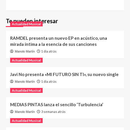
Te pueden interesar
Actualidad Musical
RAMDEL presenta un nuevo EP en acústico, una
mirada íntima a la esencia de sus canciones
1 día atrás
Manolo Martín
Actualidad Musical
Javi No presenta «MI FUTURO SIN TI», su nuevo single
1 día atrás
Manolo Martín
Actualidad Musical
MEDIAS PINTAS lanza el sencillo ‘Turbulencia’
3 semanas atrás
Manolo Martín
Actualidad Musical