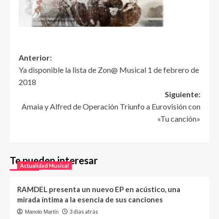
Anterior:
Ya disponible la lista de Zon@ Musical 1 de febrero de
2018
Siguiente:
Amaia y Alfred de Operación Triunfo a Eurovisión con
«Tu canción»
Te pueden interesar
Actualidad Musical
RAMDEL presenta un nuevo EP en acústico, una
mirada íntima a la esencia de sus canciones
3 días atrás
Manolo Martín