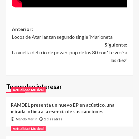
Anterior:
Locos de Atar lanzan segundo single ‘Marioneta’
Siguiente:
La vuelta del trío de power-pop de los 80 con ‘Te veré a
las diez’
Te pueden interesar
Actualidad Musical
RAMDEL presenta un nuevo EP en acústico, una
mirada íntima a la esencia de sus canciones
2 días atrás
Manolo Martín
Actualidad Musical