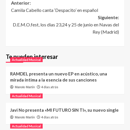
Anterior:
Camila Cabello canta ‘Despacito’ en español
Siguiente:
D.E.M.O.fest, los dias 23,24 y 25 de junio en Navas del
Rey (Madrid)
Te pueden interesar
Actualidad Musical
RAMDEL presenta un nuevo EP en acústico, una
mirada íntima a la esencia de sus canciones
4 días atrás
Manolo Martín
Actualidad Musical
Javi No presenta «MI FUTURO SIN TI», su nuevo single
4 días atrás
Manolo Martín
Actualidad Musical