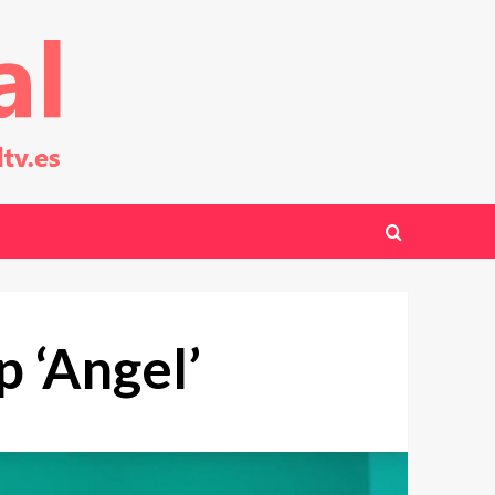
 ‘Angel’