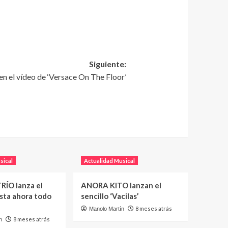
Siguiente:
n el vídeo de ‘Versace On The Floor’
sical
Actualidad Musical
RÍO lanza el
ANORA KITO lanzan el
asta ahora todo
sencillo ‘Vacilas’
8 meses atrás
Manolo Martín
8 meses atrás
n