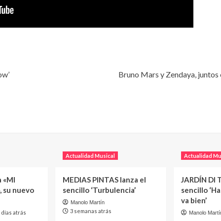
ow’
Bruno Mars y Zendaya, juntos e
Actualidad Musical
Actualidad Mu
a «MI
MEDIAS PINTAS lanza el
JARDÍN DI T
, su nuevo
sencillo ‘Turbulencia’
sencillo ‘H
va bien’
Manolo Martín
3 semanas atrás
 días atrás
Manolo Martí