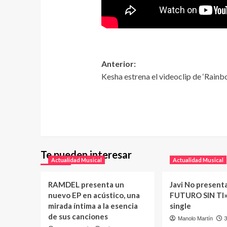
Anterior:
Kesha estrena el videoclip de ‘Rainb
Te pueden interesar
Actualidad Musical
Actualidad Musical
RAMDEL presenta un
Javi No present
nuevo EP en acústico, una
FUTURO SIN TI»
mirada íntima a la esencia
single
de sus canciones
3
Manolo Martín