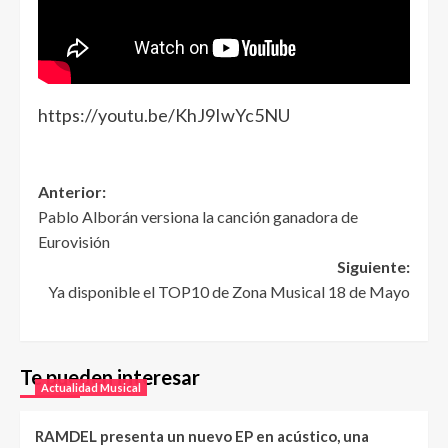
https://youtu.be/KhJ9IwYc5NU
Anterior:
Pablo Alborán versiona la canción ganadora de
Eurovisión
Siguiente:
Ya disponible el TOP10 de Zona Musical 18 de Mayo
Te pueden interesar
Actualidad Musical
RAMDEL presenta un nuevo EP en acústico, una