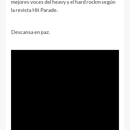
mejores voces del heavy y el hard rockm según
la revista Hit Parade.
Descansa en paz.