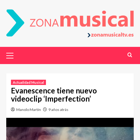
Actualidad Musical
Evanescence tiene nuevo
videoclip ‘Imperfection’
Manolo Martín
9 años atrás