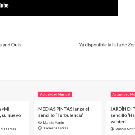
ns and Outs’
Ya disponible la lista de 
Actualidad Musical
Actualidad Mu
a «MI
MEDIAS PINTAS lanza el
JARDÍN DI T
, su nuevo
sencillo ‘Turbulencia’
sencillo ‘H
va bien’
Manolo Martín
3 semanas atrás
 días atrás
Manolo Martí