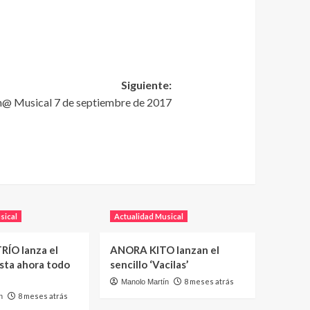
Siguiente:
Zon@ Musical 7 de septiembre de 2017
sical
Actualidad Musical
RÍO lanza el
ANORA KITO lanzan el
asta ahora todo
sencillo ‘Vacilas’
8 meses atrás
Manolo Martín
8 meses atrás
n