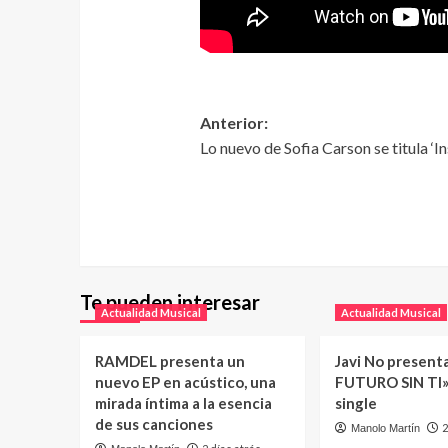
Anterior:
Lo nuevo de Sofia Carson se titula ‘I
Te pueden interesar
Actualidad Musical
Actualidad Musical
RAMDEL presenta un
Javi No present
nuevo EP en acústico, una
FUTURO SIN TI»
mirada íntima a la esencia
single
de sus canciones
2
Manolo Martín