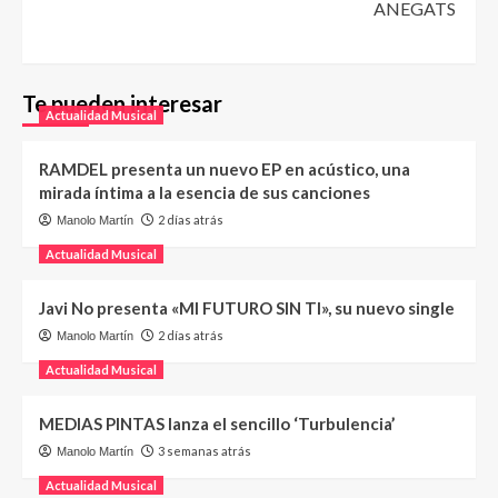
ANEGATS
Te pueden interesar
Actualidad Musical
RAMDEL presenta un nuevo EP en acústico, una
mirada íntima a la esencia de sus canciones
2 días atrás
Manolo Martín
Actualidad Musical
Javi No presenta «MI FUTURO SIN TI», su nuevo single
2 días atrás
Manolo Martín
Actualidad Musical
MEDIAS PINTAS lanza el sencillo ‘Turbulencia’
3 semanas atrás
Manolo Martín
Actualidad Musical