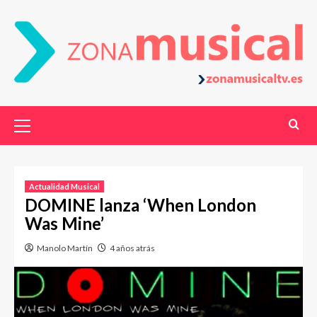
Actualidad Musical
DOMINE lanza ‘When London
Was Mine’
Manolo Martín
4 años atrás