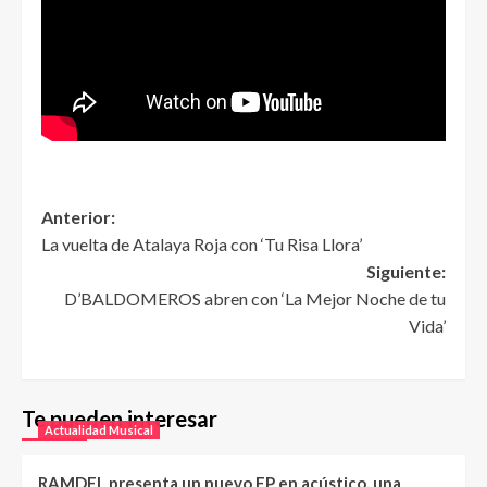
Anterior:
La vuelta de Atalaya Roja con ‘Tu Risa Llora’
Siguiente:
D’BALDOMEROS abren con ‘La Mejor Noche de tu
Vida’
Te pueden interesar
Actualidad Musical
RAMDEL presenta un nuevo EP en acústico, una