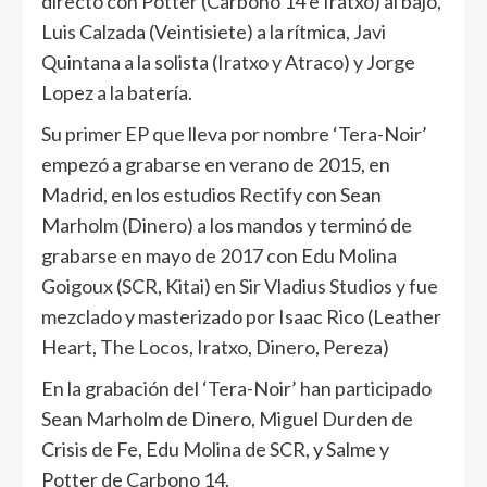
directo con Potter (Carbono 14 e Iratxo) al bajo,
Luis Calzada (Veintisiete) a la rítmica, Javi
Quintana a la solista (Iratxo y Atraco) y Jorge
Lopez a la batería.
Su primer EP que lleva por nombre ‘Tera-Noir’
empezó a grabarse en verano de 2015, en
Madrid, en los estudios Rectify con Sean
Marholm (Dinero) a los mandos y terminó de
grabarse en mayo de 2017 con Edu Molina
Goigoux (SCR, Kitai) en Sir Vladius Studios y fue
mezclado y masterizado por Isaac Rico (Leather
Heart, The Locos, Iratxo, Dinero, Pereza)
En la grabación del ‘Tera-Noir’ han participado
Sean Marholm de Dinero, Miguel Durden de
Crisis de Fe, Edu Molina de SCR, y Salme y
Potter de Carbono 14.