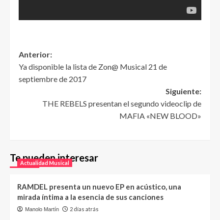
Anterior:
Ya disponible la lista de Zon@ Musical 21 de
septiembre de 2017
Siguiente:
THE REBELS presentan el segundo videoclip de
MAFIA «NEW BLOOD»
Te pueden interesar
Actualidad Musical
RAMDEL presenta un nuevo EP en acústico, una
mirada íntima a la esencia de sus canciones
2 días atrás
Manolo Martín