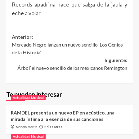
Records apadrina hace que salga de la jaula y
eche a volar.
Anterior:
Mercado Negro lanzan un nuevo sencillo ‘Los Genios
de la Historia’
Siguiente:
‘Árbol’ el nuevo sencillo de los mexicanos Remington
Te pueden interesar
Actualidad Musical
RAMDEL presenta un nuevo EP en acústico, una
mirada íntima a la esencia de sus canciones
2 días atrás
Manolo Martín
Actualidad Musical