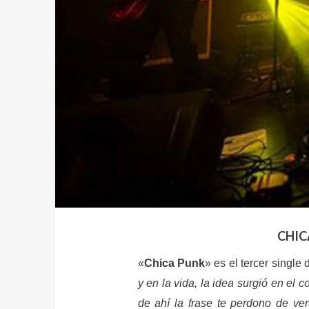
CHIC
«
Chica Punk
» es el tercer single 
y en la vida, la idea surgió en el
de ahí la frase te perdono de ver