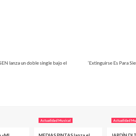
N lanza un doble single bajo el
‘Extinguirse Es Para Sie
Actualidad Musical
Actualidad Mu
a «MI
MEDIAS PINTAS lanza el
JARDÍN DI T