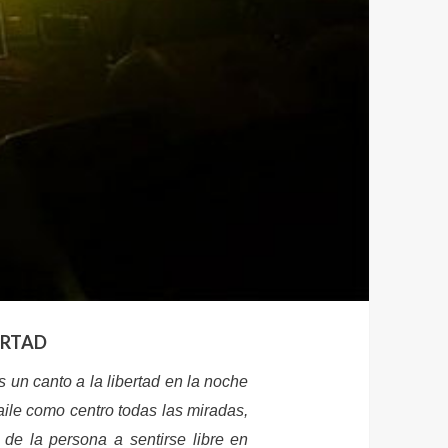
ERTAD
s un canto a la libertad en la noche
aile como centro todas las miradas,
 de la persona a sentirse libre en