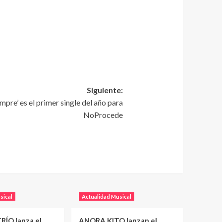
Siguiente:
mpre’ es el primer single del año para
NoProcede
sical
Actualidad Musical
RÍO lanza el
ANORA KITO lanzan el