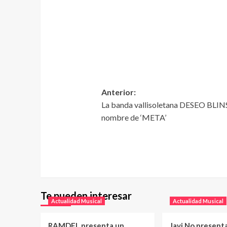
Anterior:
La banda vallisoletana DESEO BLINSE
nombre de ‘META’
Te pueden interesar
Actualidad Musical
Actualidad Musical
RAMDEL presenta un
Javi No present