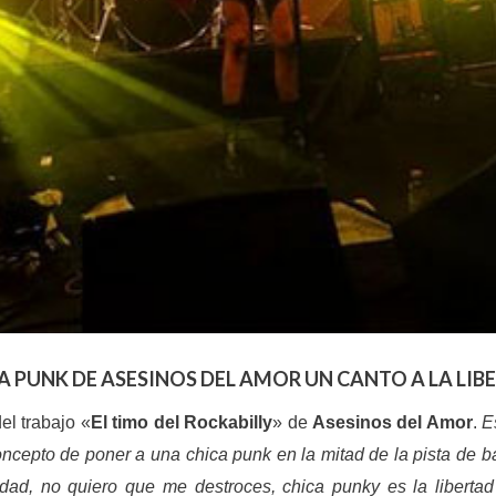
A PUNK DE ASESINOS DEL AMOR UN CANTO A LA LIB
del trabajo «
El timo del Rockabilly
» de
Asesinos del Amor
.
E
 concepto de poner a una chica punk en la mitad de la pista de b
dad, no quiero que me destroces, chica punky es la libertad