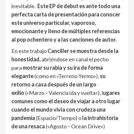
inevitable.
Este EP de debut es ante todo una
perfecta carta de presentación para conocer
este universo particular, vaporoso,
emocionante y lleno de múltiples referencias
al pop ochentero y a las canciones de autor.
En este trabajo
Canciller se muestra desde la
honestidad
, abriéndose en canal el pecho
para
mostrar su rabia y su ira de forma
elegante
(como en «Terreno Yermo»),
su
retorno a casa después de un largo
exilio
(«Marzo – Valencia ida y vuelta»), l
ugares
comunes como el deseo de viajar a otro lugar
cuando el mundo vivía con crudeza una
pandemia
(Espacio/Tiempo) o
la intrahistoria
de una resaca
(«Agosto – Ocean Drive»)