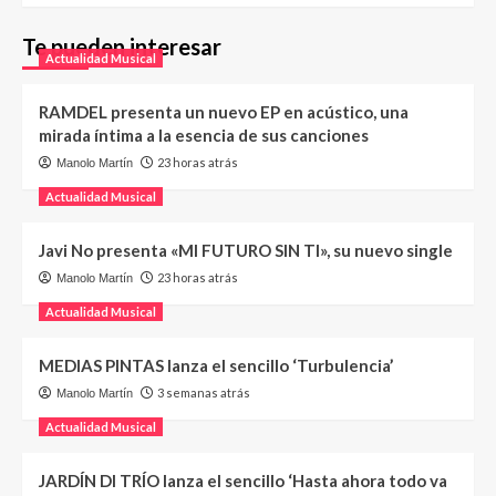
Te pueden interesar
Actualidad Musical
RAMDEL presenta un nuevo EP en acústico, una
mirada íntima a la esencia de sus canciones
23 horas atrás
Manolo Martín
Actualidad Musical
Javi No presenta «MI FUTURO SIN TI», su nuevo single
23 horas atrás
Manolo Martín
Actualidad Musical
MEDIAS PINTAS lanza el sencillo ‘Turbulencia’
3 semanas atrás
Manolo Martín
Actualidad Musical
JARDÍN DI TRÍO lanza el sencillo ‘Hasta ahora todo va