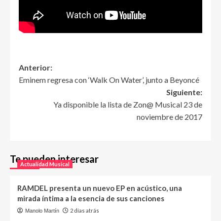
Anterior:
Eminem regresa con ‘Walk On Water’, junto a Beyoncé
Siguiente:
Ya disponible la lista de Zon@ Musical 23 de
noviembre de 2017
Te pueden interesar
Actualidad Musical
RAMDEL presenta un nuevo EP en acústico, una
mirada íntima a la esencia de sus canciones
2 días atrás
Manolo Martín