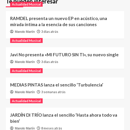
Te pueden interesar
Actualidad Musical
RAMDEL presenta un nuevo EP en acústico, una
mirada íntima a la esencia de sus canciones
3 días atrás
Manolo Martín
Actualidad Musical
Javi No presenta «MI FUTURO SIN TI», su nuevo single
3 días atrás
Manolo Martín
Actualidad Musical
MEDIAS PINTAS lanza el sencillo ‘Turbulencia’
3 semanas atrás
Manolo Martín
Actualidad Musical
JARDÍN DI TRÍO lanza el sencillo ‘Hasta ahora todo va
bien’
8 meses atrás
Manolo Martín