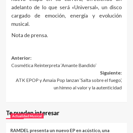
adelanto de lo que será «Universal», un disco
cargado de emoción, energía y evolución
musical.
Nota de prensa.
Anterior:
Cosmética Reinterpreta ‘Amante Bandido’
Siguiente:
ATK EPOP y Amaia Pop lanzan ‘Salta sobre el fuego’,
un himno al valor y la autenticidad
Te pueden interesar
Actualidad Musical
RAMDEL presenta un nuevo EP en acústico, una