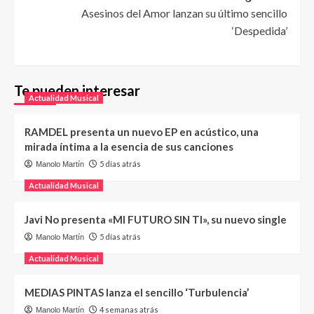
Asesinos del Amor lanzan su último sencillo
‘Despedida’
Te pueden interesar
Actualidad Musical
RAMDEL presenta un nuevo EP en acústico, una
mirada íntima a la esencia de sus canciones
5 días atrás
Manolo Martín
Actualidad Musical
Javi No presenta «MI FUTURO SIN TI», su nuevo single
5 días atrás
Manolo Martín
Actualidad Musical
MEDIAS PINTAS lanza el sencillo ‘Turbulencia’
4 semanas atrás
Manolo Martín