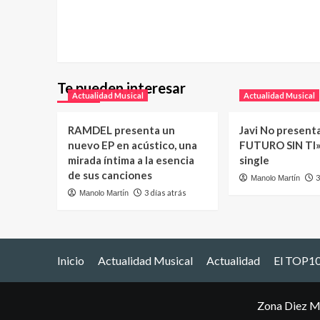
Te pueden interesar
Actualidad Musical
Actualidad Musical
RAMDEL presenta un
Javi No present
nuevo EP en acústico, una
FUTURO SIN TI»
mirada íntima a la esencia
single
de sus canciones
3
Manolo Martín
3 días atrás
Manolo Martín
Inicio
Actualidad Musical
Actualidad
El TOP10
Zona Diez M