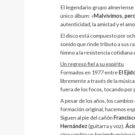
El legendario grupo almeriense
único álbum: «
Malvivimos, per
autenticidad, la amistad y el amo
El disco está compuesto por och
sonido que rinde tributo a sus ra
himno a la resistencia cotidiana
Un regreso fiel a su espíritu
Formados en 1977 entre
El Ejid
libremente a través de la músic
fuera de los focos, tocando por 
A pesar de los años, los cambios 
formación original, hacemos es
Siguen al pie del cañón
Francisc
Hernández
(guitarra y voz).
Áci
sino continuar
haciendo música c