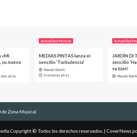
Actualidad Musical
Actualidad Mu
a «MI
MEDIAS PINTAS lanza el
JARDÍN DI T
, su nuevo
sencillo ‘Turbulencia’
sencillo ‘H
va bien’
Manolo Martín
3 semanas atrás
 días atrás
Manolo Martí
 de Zona Musical
edia Copyright © Todos los derechos reservados.
|
CoverNews
po