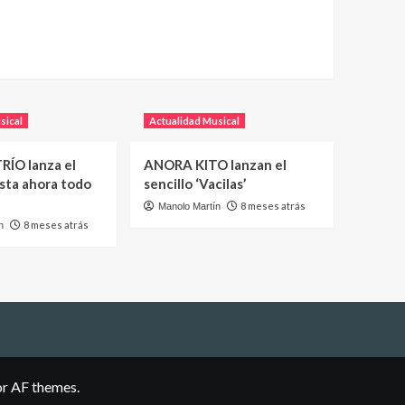
sical
Actualidad Musical
RÍO lanza el
ANORA KITO lanzan el
asta ahora todo
sencillo ‘Vacilas’
8 meses atrás
Manolo Martín
8 meses atrás
n
r AF themes.