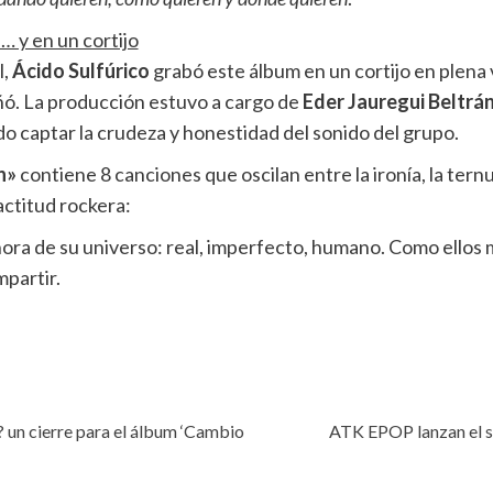
… y en un cortijo
l,
Ácido Sulfúrico
grabó este álbum en un cortijo en plena
ñó. La producción estuvo a cargo de
Eder Jauregui Beltrá
ido captar la crudeza y honestidad del sonido del grupo.
en»
contiene 8 canciones que oscilan entre la ironía, la ternur
actitud rockera:
ora de su universo: real, imperfecto, humano. Como ellos 
mpartir.
un cierre para el álbum ‘Cambio
ATK EPOP lanzan el se