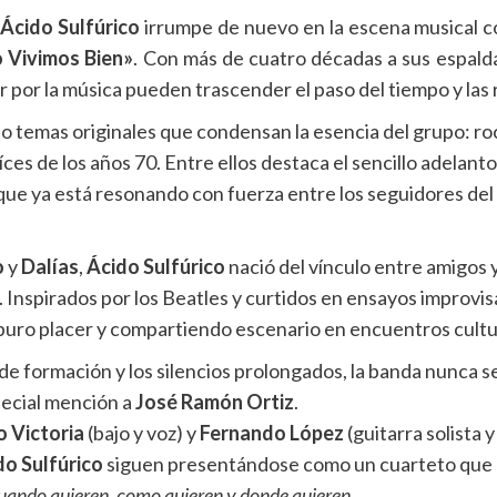
Ácido Sulfúrico
irrumpe de nuevo en la escena musical co
o Vivimos Bien»
. Con más de cuatro décadas a sus espald
r por la música pueden trascender el paso del tiempo y las r
o temas originales que condensan la esencia del grupo: roc
íces de los años 70. Entre ellos destaca el sencillo adelanto,
 que ya está resonando con fuerza entre los seguidores del 
o
y
Dalías
,
Ácido Sulfúrico
nació del vínculo entre amigos 
a. Inspirados por los Beatles y curtidos en ensayos improv
puro placer y compartiendo escenario en encuentros cultura
de formación y los silencios prolongados, la banda nunca se 
pecial mención a
José Ramón Ortiz
.
o Victoria
(bajo y voz) y
Fernando López
(guitarra solista y
do Sulfúrico
siguen presentándose como un cuarteto que n
uando quieren, como quieren y donde quieren
.