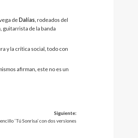
 vega de
Dalías
, rodeados del
n
, guitarrista de la banda
a y la crítica social, todo con
mismos afirman, este no es un
Siguiente:
ncillo ‘Tú Sonrisa’ con dos versiones