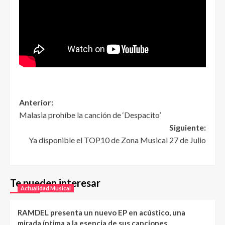
Anterior:
Malasia prohíbe la canción de ‘Despacito’
Siguiente:
Ya disponible el TOP10 de Zona Musical 27 de Julio
Te pueden interesar
Actualidad Musical
RAMDEL presenta un nuevo EP en acústico, una
mirada íntima a la esencia de sus canciones