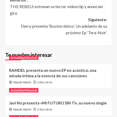
THE REBELS estrenan su tercer videoclip y anuncian
gira
Siguiente:
Derry presenta ‘Boston detox’. Un adelanto de su
próximo Ep ‘Tera-Noir’.
Te pueden interesar
Actualidad Musical
RAMDEL presenta un nuevo EP en acústico, una
mirada íntima a la esencia de sus canciones
2 días atrás
Manolo Martín
Actualidad Musical
Javi No presenta «MI FUTURO SIN TI», su nuevo single
2 días atrás
Manolo Martín