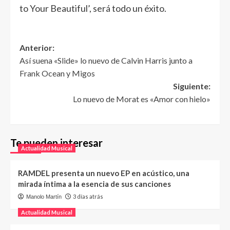
to Your Beautiful’, será todo un éxito.
Anterior:
Así suena «Slide» lo nuevo de Calvin Harris junto a
Frank Ocean y Migos
Siguiente:
Lo nuevo de Morat es «Amor con hielo»
Te pueden interesar
Actualidad Musical
RAMDEL presenta un nuevo EP en acústico, una
mirada íntima a la esencia de sus canciones
3 días atrás
Manolo Martín
Actualidad Musical