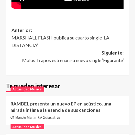
Anterior:
MARSHALL FLASH publica su cuarto single ‘LA
DISTANCIA’
Siguiente:
Malos Trapos estrenan su nuevo single ‘Figurante’
Te pueden interesar
Actualidad Musical
RAMDEL presenta un nuevo EP en acústico, una
mirada íntima a la esencia de sus canciones
2 días atrás
Manolo Martín
Actualidad Musical