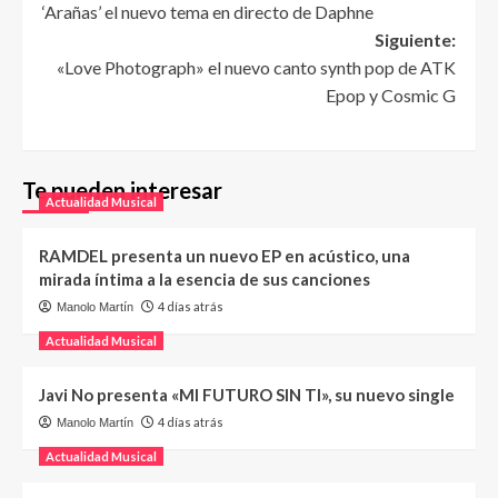
‘Arañas’ el nuevo tema en directo de Daphne
Siguiente:
«Love Photograph» el nuevo canto synth pop de ATK
Epop y Cosmic G
Te pueden interesar
Actualidad Musical
RAMDEL presenta un nuevo EP en acústico, una
mirada íntima a la esencia de sus canciones
4 días atrás
Manolo Martín
Actualidad Musical
Javi No presenta «MI FUTURO SIN TI», su nuevo single
4 días atrás
Manolo Martín
Actualidad Musical