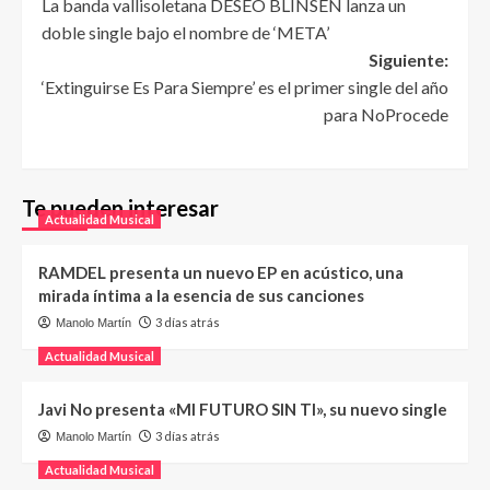
La banda vallisoletana DESEO BLINSEN lanza un
doble single bajo el nombre de ‘META’
Siguiente:
‘Extinguirse Es Para Siempre’ es el primer single del año
para NoProcede
Te pueden interesar
Actualidad Musical
RAMDEL presenta un nuevo EP en acústico, una
mirada íntima a la esencia de sus canciones
3 días atrás
Manolo Martín
Actualidad Musical
Javi No presenta «MI FUTURO SIN TI», su nuevo single
3 días atrás
Manolo Martín
Actualidad Musical