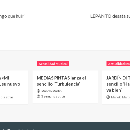
ngo que huir’
LEPANTO desata su 
Actualidad Musical
Actualidad Mu
a «MI
MEDIAS PINTAS lanza el
JARDÍN DI T
, su nuevo
sencillo ‘Turbulencia’
sencillo ‘H
va bien’
Manolo Martín
3 semanas atrás
 día atrás
Manolo Martí