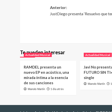
Anterior:
JustDiego presenta ‘Resuelvo que te
Te pueden interesar
Actualidad Musical
Actualidad Musical
RAMDEL presenta un
Javi No present
nuevo EP en acústico, una
FUTURO SIN TI»
mirada íntima a la esencia
single
de sus canciones
1
Manolo Martín
1 día atrás
Manolo Martín