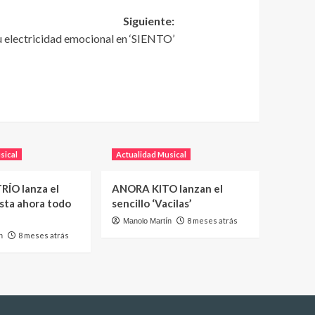
Siguiente:
electricidad emocional en ‘SIENTO’
sical
Actualidad Musical
RÍO lanza el
ANORA KITO lanzan el
asta ahora todo
sencillo ‘Vacilas’
8 meses atrás
Manolo Martín
8 meses atrás
n