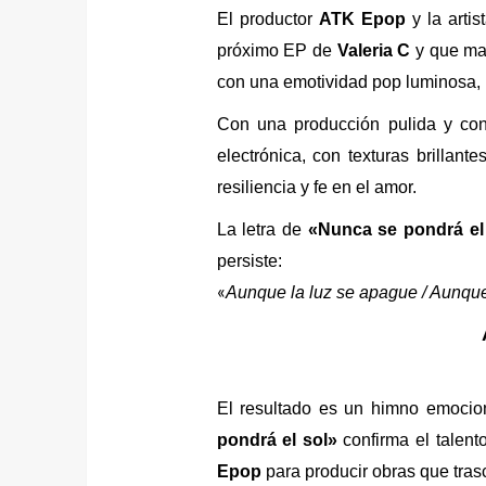
El productor
ATK Epop
y la artis
próximo EP de
Valeria C
y que mar
con una emotividad pop luminosa, lo
Con una producción pulida y co
electrónica, con texturas brillan
resiliencia y fe en el amor.
La letra de
«Nunca se pondrá el
persiste:
«
Aunque la luz se apague / Aunque
El resultado es un himno emocion
pondrá el sol»
confirma el talen
Epop
para producir obras que tras