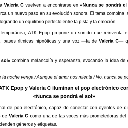
ta
Valeria C
vuelven a encontrarse en
«Nunca se pondrá el 
ca un nuevo paso en su evolución sonora. El tema combina la 
grando un equilibrio perfecto entre la pista y la emoción.
ntemporánea, ATK Epop propone un sonido que reinventa e
tes, bases rítmicas hipnóticas y una voz —la de
Valeria C
— q
 sol»
combina melancolía y esperanza, evocando la idea de qu
 la noche venga / Aunque el amor nos mienta / No, nunca se po
ATK Epop y Valeria C iluminan el pop electrónico co
«Nunca se pondrá el sol»
al de pop electrónico, capaz de conectar con oyentes de dis
to de
Valeria C
como una de las voces más prometedoras del 
cienden géneros y etiquetas.